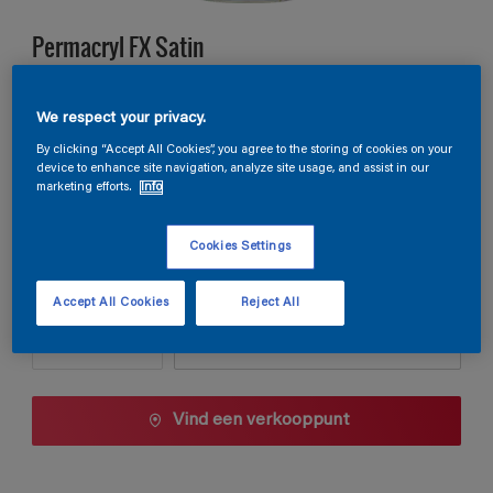
Permacryl FX Satin
F2.38.67
We respect your privacy.
Kleur wijzigen
By clicking “Accept All Cookies”, you agree to the storing of cookies on your
device to enhance site navigation, analyze site usage, and assist in our
marketing efforts.
Info
Verpakkingsgrootte
1 L
2.5 L
Cookies Settings
Aantal
Verfcalculator
Accept All Cookies
Reject All
Bereken
Vind een verkooppunt