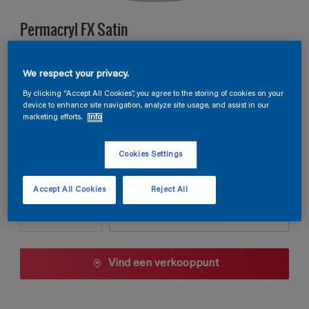
Permacryl FX Satin
A2.08.77
We respect your privacy.
Kleur wijzigen
By clicking “Accept All Cookies”, you agree to the storing of cookies on your
device to enhance site navigation, analyze site usage, and assist in our
marketing efforts.
Info
Verpakkingsgrootte
1 L
2.5 L
Cookies Settings
Aantal
Verfcalculator
Accept All Cookies
Reject All
Bereken
Vind een verkooppunt