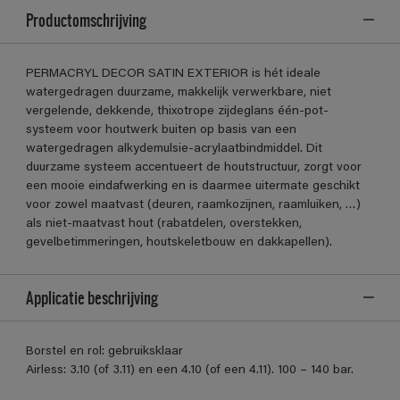
Productomschrijving
PERMACRYL DECOR SATIN EXTERIOR is hét ideale
watergedragen duurzame, makkelijk verwerkbare, niet
vergelende, dekkende, thixotrope zijdeglans één-pot-
systeem voor houtwerk buiten op basis van een
watergedragen alkydemulsie-acrylaatbindmiddel. Dit
duurzame systeem accentueert de houtstructuur, zorgt voor
een mooie eindafwerking en is daarmee uitermate geschikt
voor zowel maatvast (deuren, raamkozijnen, raamluiken, …)
als niet-maatvast hout (rabatdelen, overstekken,
gevelbetimmeringen, houtskeletbouw en dakkapellen).
Applicatie beschrijving
Borstel en rol: gebruiksklaar
Airless: 3.10 (of 3.11) en een 4.10 (of een 4.11). 100 – 140 bar.