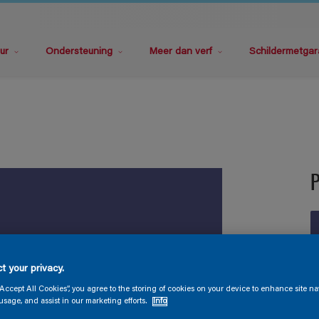
ur
Ondersteuning
Meer dan verf
Schildermetgar
P
t your privacy.
V
“Accept All Cookies”, you agree to the storing of cookies on your device to enhance site na
usage, and assist in our marketing efforts.
Info