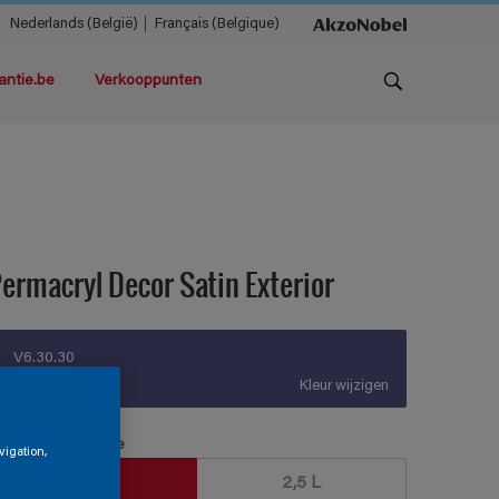
Nederlands (België)
Français (Belgique)
antie.be
Verkooppunten
ermacryl Decor Satin Exterior
V6.30.30
Kleur wijzigen
erpakkingsgrootte
vigation,
1 L
2,5 L