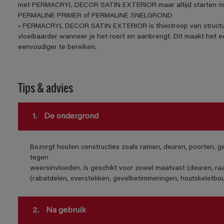
met PERMACRYL DECOR SATIN EXTERIOR maar altijd starten me
PERMALINE PRIMER of PERMALINE SNELGROND
• PERMACRYL DECOR SATIN EXTERIOR is thixotroop van structuur. D
vloeibaarder wanneer je het roert en aanbrengt. Dit maakt het 
eenvoudiger te bereiken.
Tips & advies
1.
De ondergrond
Bezorgt houten constructies zoals ramen, deuren, poorten, 
tegen
weersinvloeden. Is geschikt voor zowel maatvast (deuren, ra
(rabatdelen, overstekken, gevelbetimmeringen, houtskeletbo
2.
Na gebruik