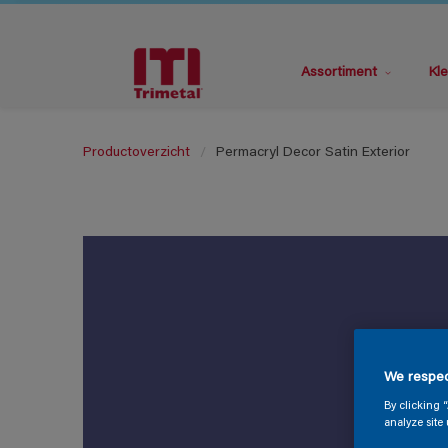
Assortiment
Kle
Productoverzicht
Permacryl Decor Satin Exterior
We respec
By clicking 
analyze site 