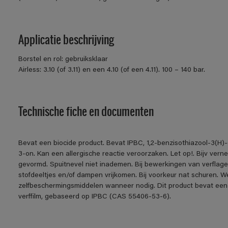
Applicatie beschrijving
Borstel en rol: gebruiksklaar
Airless: 3.10 (of 3.11) en een 4.10 (of een 4.11). 100 – 140 bar.
Technische fiche en documenten
Bevat een biocide product. Bevat IPBC, 1,2-benzisothiazool-3(H)-
3-on. Kan een allergische reactie veroorzaken. Let op!. Bijv ver
gevormd. Spuitnevel niet inademen. Bij bewerkingen van verflage
stofdeeltjes en/of dampen vrijkomen. Bij voorkeur nat schuren. W
zelfbeschermingsmiddelen wanneer nodig. Dit product bevat een
verffilm, gebaseerd op IPBC (CAS 55406-53-6).