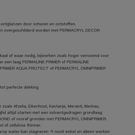
ntglanzen door schuren en ontstoffen.
huren overgeschilderd worden met PERMACRYL DECOR
okaal of waar nodig, bijwerken zoals hoger vernoemd voor
van een laag PERMALINE PRIMER of PERMALINE
IPRIMER AQUA PROTECT of PERMACRYL OMNIPRIMER
t perfecte dekking
oals Afzelia, Eikenhout, Kastanje, Meranti, Merbau,
fel altijd starten met een solventgedragen grondlaag
ROND of vooraf gronden met PERMACRYL OMNIPRIMER.
 of cellulose thinner.
arop water kan stagneren → nooit enkel en alleen werken