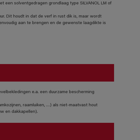
t een solventgedragen grondlaag type SILVANOL LM of
it houdt in dat de verf in rust dik is, maar wordt
eenvoudig aan te brengen en de gewenste laagdikte is
gevelbekledingen e.a. een duurzame bescherming
amkozijnen, raamluiken, …) als niet-maatvast hout
uw en dakkapellen).