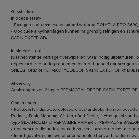
Geschilderd
In goede staat-
• Reinigen met ammoniakhoudend water of POLYFILA PRO S600, o
• Ook oude alkydharslagen kunnen na grondig reinigen en sc
SATIN EXTERIOR.
In slechte staat-
Niet hechtende verflagen verwijderen, waar nodig uitplamuren, l
ongeschilderde ondergronden en over het geheel aanbrengen 
SNELGROND of PERMACRYL DECOR SATIN EXTERIOR of MULT
Afwerking
Aanbrengen van 2 lagen PERMACRYL DECOR SATIN EXTERIOR to
Opmerkingen
• Houtsoorten die wateroplosbare bestanddelen kunnen bevatten z
Padouk, Teak, Mahonie, Western Red Cedar,… → in geval van twij
type SILVANOL LM of PERMALINE PRIMER of PERMALINE SNELG
• Houtsoorten die antioxidantia bevatten - ontvetten met methanol
• In het geval van nieuwe of onbehandelde horizontale delen wa