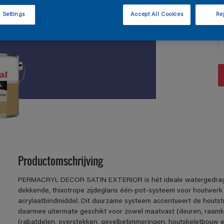
 Settings
Accept All Cookies
Rej
A
Productomschrijving
PERMACRYL DECOR SATIN EXTERIOR is hét ideale watergedragen 
dekkende, thixotrope zijdeglans één-pot-systeem voor houtwerk
acrylaatbindmiddel. Dit duurzame systeem accentueert de houtstr
daarmee uitermate geschikt voor zowel maatvast (deuren, raamko
(rabatdelen, overstekken, gevelbetimmeringen, houtskeletbouw e