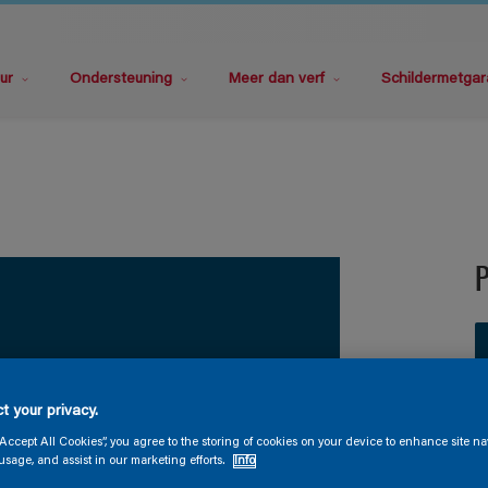
ur
Ondersteuning
Meer dan verf
Schildermetgar
P
t your privacy.
V
“Accept All Cookies”, you agree to the storing of cookies on your device to enhance site na
usage, and assist in our marketing efforts.
Info