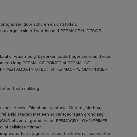
ntglanzen door schuren en ontstoffen.
huren overgeschilderd worden met PERMACRYL DECOR
okaal of waar nodig, bijwerken zoals hoger vernoemd voor
van een laag PERMALINE PRIMER of PERMALINE
IPRIMER AQUA PROTECT of PERMACRYL OMNIPRIMER
t perfecte dekking
oals Afzelia, Eikenhout, Kastanje, Meranti, Merbau,
fel altijd starten met een solventgedragen grondlaag
ROND of vooraf gronden met PERMACRYL OMNIPRIMER.
 of cellulose thinner.
arop water kan stagneren → nooit enkel en alleen werken