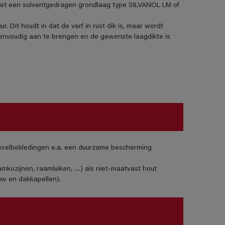
t een solventgedragen grondlaag type SILVANOL LM of
it houdt in dat de verf in rust dik is, maar wordt
eenvoudig aan te brengen en de gewenste laagdikte is
gevelbekledingen e.a. een duurzame bescherming
amkozijnen, raamluiken, …) als niet-maatvast hout
uw en dakkapellen).