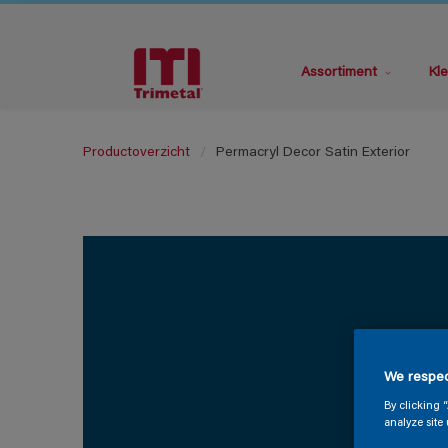
Assortiment
Kle
Productoverzicht
Permacryl Decor Satin Exterior
We respec
By clicking 
analyze site 