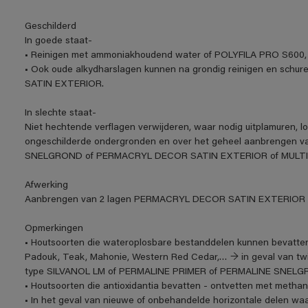
Geschilderd
In goede staat-
• Reinigen met ammoniakhoudend water of POLYFILA PRO S600, o
• Ook oude alkydharslagen kunnen na grondig reinigen en sc
SATIN EXTERIOR.
In slechte staat-
Niet hechtende verflagen verwijderen, waar nodig uitplamuren, l
ongeschilderde ondergronden en over het geheel aanbrengen 
SNELGROND of PERMACRYL DECOR SATIN EXTERIOR of MULT
Afwerking
Aanbrengen van 2 lagen PERMACRYL DECOR SATIN EXTERIOR to
Opmerkingen
• Houtsoorten die wateroplosbare bestanddelen kunnen bevatten z
Padouk, Teak, Mahonie, Western Red Cedar,… → in geval van twij
type SILVANOL LM of PERMALINE PRIMER of PERMALINE SNELG
• Houtsoorten die antioxidantia bevatten - ontvetten met methanol
• In het geval van nieuwe of onbehandelde horizontale delen wa