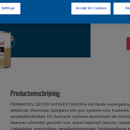
 Settings
Accept All Cookies
Rej
A
Productomschrijving
PERMACRYL DECOR SATIN EXTERIOR is hét ideale watergedragen 
dekkende, thixotrope zijdeglans één-pot-systeem voor houtwerk
acrylaatbindmiddel. Dit duurzame systeem accentueert de houtstr
daarmee uitermate geschikt voor zowel maatvast (deuren, raamko
(rabatdelen, overstekken, gevelbetimmeringen, houtskeletbouw e