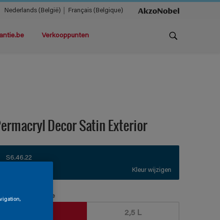
Nederlands (België)
Français (Belgique)
antie.be
Verkooppunten
ermacryl Decor Satin Exterior
S6.46.22
Kleur wijzigen
erpakkingsgrootte
vigation,
1 L
2,5 L