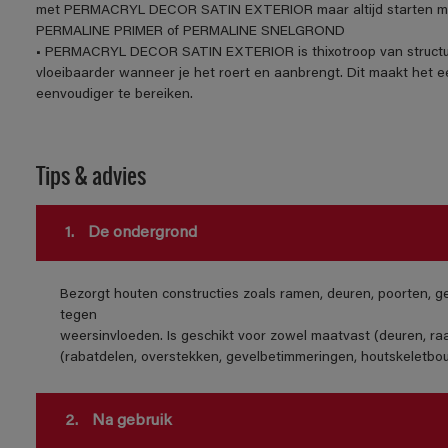
met PERMACRYL DECOR SATIN EXTERIOR maar altijd starten me
PERMALINE PRIMER of PERMALINE SNELGROND
• PERMACRYL DECOR SATIN EXTERIOR is thixotroop van structuur. D
vloeibaarder wanneer je het roert en aanbrengt. Dit maakt het 
eenvoudiger te bereiken.
Tips & advies
1.
De ondergrond
Bezorgt houten constructies zoals ramen, deuren, poorten, 
tegen
weersinvloeden. Is geschikt voor zowel maatvast (deuren, ra
(rabatdelen, overstekken, gevelbetimmeringen, houtskeletbo
2.
Na gebruik