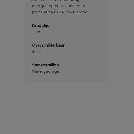
Circa 9 – 12 m²/l per laag,
naargelang de ruwheid en de
porositeit van de ondergrond
Droogtijd
1 uur
Overschilderbaar
6 uur
Samenstelling
Watergedragen