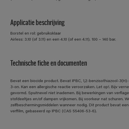
Applicatie beschrijving
Borstel en rol: gebruiksklaar
Airless: 3.10 (of 3.11) en een 4.10 (of een 4.11). 100 – 140 bar.
Technische fiche en documenten
Bevat een biocide product. Bevat IPBC, 1,2-benzisothiazool-3(H)-
3-on. Kan een allergische reactie veroorzaken. Let op!. Bijv ver
gevormd. Spuitnevel niet inademen. Bij bewerkingen van verflage
stofdeeltjes en/of dampen vrijkomen. Bij voorkeur nat schuren. W
zelfbeschermingsmiddelen wanneer nodig. Dit product bevat een
verffilm, gebaseerd op IPBC (CAS 55406-53-6).