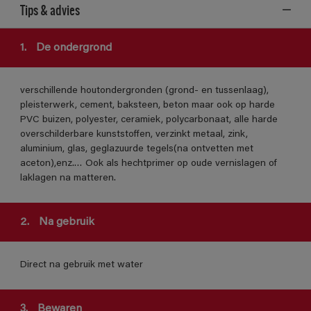
Tips & advies
1.
De ondergrond
verschillende houtondergronden (grond- en tussenlaag),
pleisterwerk, cement, baksteen, beton maar ook op harde
PVC buizen, polyester, ceramiek, polycarbonaat, alle harde
overschilderbare kunststoffen, verzinkt metaal, zink,
aluminium, glas, geglazuurde tegels(na ontvetten met
aceton),enz.… Ook als hechtprimer op oude vernislagen of
laklagen na matteren.
2.
Na gebruik
Direct na gebruik met water
3.
Bewaren