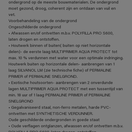
ondergrond op de meeste bouwmaterialen. De ondergrond
moet gezond, droog, coherent zijn en ontdaan van vuil en
vet.
Voorbehandeling van de ondergrond
Ongeschilderde ondergrond
• Afwassen en/of ontvetten m.b.v. POLYFILLA PRO S600,
laten drogen en ontstoffen.
• Houtwerk binnen of buiten( buiten op niet horizontale
delen)- de eerste laag MULTIPRIMER AQUA PROTECT tot
max. 10 % verdunnen met water voor een optimale indringing.
Houtwerk buiten op horizontale delen- aanbrengen van 1
laag SILVANOL LM (zie technische fiche) of PERMALINE
PRIMER of PERMALINE SNELGROND.
• Exotische houtsoorten- aanbrengen van 2 onverdunde
lagen MULTIPRIMER AQUA PROTECT met een tussentijd van
min. 18 uur of 1 laag PERMALINE PRIMER of PERMALINE
SNELGROND
• Gegalvaniseerd staal, non-ferro metalen, harde PVC-
ontvetten met SYNTHETISCHE VERDUNNER.
Oude geschilderde ondergronden in goede staat
• Oude verflagen ontglanzen, afwassen en/of ontvetten m.b.v.