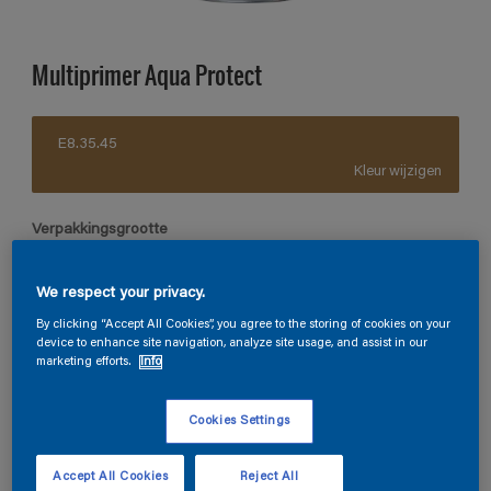
Multiprimer Aqua Protect
E8.35.45
Kleur wijzigen
Verpakkingsgrootte
2,5 L
10 L
We respect your privacy.
By clicking “Accept All Cookies”, you agree to the storing of cookies on your
Aantal
Verfcalculator
device to enhance site navigation, analyze site usage, and assist in our
marketing efforts.
Info
Bereken
Cookies Settings
Vind een verkooppunt
Accept All Cookies
Reject All