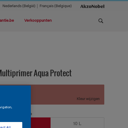
Nederlands (België)
Français (Belgique)
antie.be
Verkooppunten
ultiprimer Aqua Protect
B9.25.54
Kleur wijzigen
vigation,
erpakkingsgrootte
2,5 L
10 L
ect All