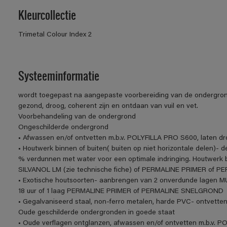
Kleurcollectie
Trimetal Colour Index 2
Systeeminformatie
wordt toegepast na aangepaste voorbereiding van de ondergro
gezond, droog, coherent zijn en ontdaan van vuil en vet.
Voorbehandeling van de ondergrond
Ongeschilderde ondergrond
• Afwassen en/of ontvetten m.b.v. POLYFILLA PRO S600, laten dr
• Houtwerk binnen of buiten( buiten op niet horizontale delen
% verdunnen met water voor een optimale indringing. Houtwerk b
SILVANOL LM (zie technische fiche) of PERMALINE PRIMER of
• Exotische houtsoorten- aanbrengen van 2 onverdunde lagen 
18 uur of 1 laag PERMALINE PRIMER of PERMALINE SNELGROND
• Gegalvaniseerd staal, non-ferro metalen, harde PVC- ontv
Oude geschilderde ondergronden in goede staat
• Oude verflagen ontglanzen, afwassen en/of ontvetten m.b.v. P