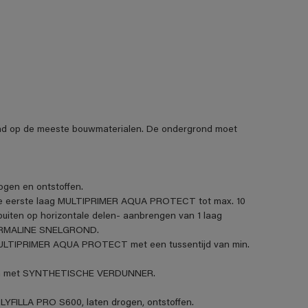
nd op de meeste bouwmaterialen. De ondergrond moet
ogen en ontstoffen.
)- de eerste laag MULTIPRIMER AQUA PROTECT tot max. 10
uiten op horizontale delen- aanbrengen van 1 laag
 PERMALINE SNELGROND.
MULTIPRIMER AQUA PROTECT met een tussentijd van min.
etten met SYNTHETISCHE VERDUNNER.
OLYFILLA PRO S600, laten drogen, ontstoffen.