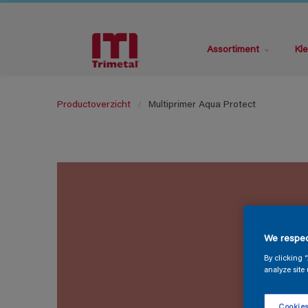
Assortiment
Kle
Productoverzicht
Multiprimer Aqua Protect
We respec
By clicking 
analyze site 
Cookies