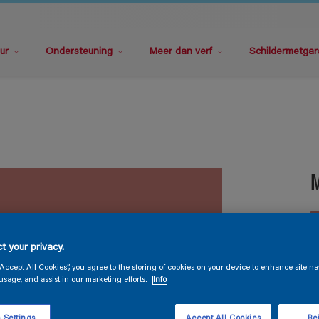
ur
Ondersteuning
Meer dan verf
Schildermetgar
M
t your privacy.
“Accept All Cookies”, you agree to the storing of cookies on your device to enhance site na
usage, and assist in our marketing efforts.
Info
V
 Settings
Accept All Cookies
Rej