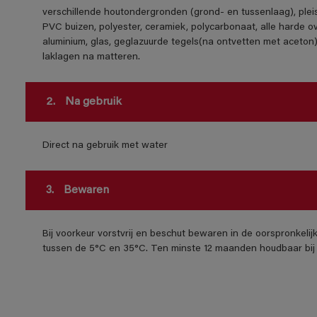
verschillende houtondergronden (grond- en tussenlaag), ple
PVC buizen, polyester, ceramiek, polycarbonaat, alle harde ov
aluminium, glas, geglazuurde tegels(na ontvetten met aceton
laklagen na matteren.
2.
Na gebruik
Direct na gebruik met water
3.
Bewaren
Bij voorkeur vorstvrij en beschut bewaren in de oorspronkeli
tussen de 5°C en 35°C. Ten minste 12 maanden houdbaar bij 