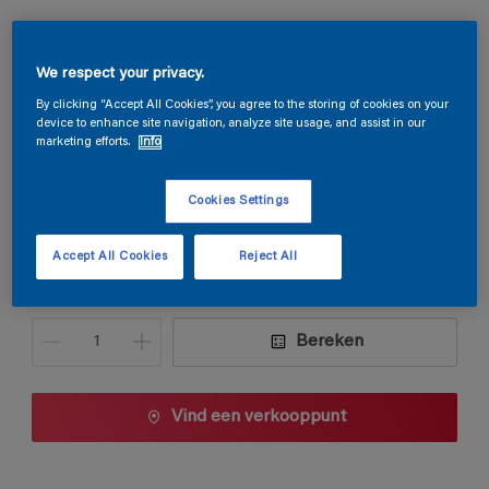
Magnaxane Mat
We respect your privacy.
By clicking “Accept All Cookies”, you agree to the storing of cookies on your
8028
device to enhance site navigation, analyze site usage, and assist in our
Kleur wijzigen
marketing efforts.
Info
Verpakkingsgrootte
Cookies Settings
2,325 L
9,3 L
Accept All Cookies
Reject All
Aantal
Verfcalculator
Bereken
Vind een verkooppunt