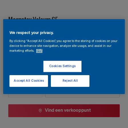
Magnatex Velours SF
We respect your privacy.
G9.03.88
By clicking “Accept All Cookies”, you agree to the storing of cookies on your
Kleur wijzigen
device to enhance site navigation, analyze site usage, and assist in our
marketing efforts.
Info
1 L
Cookies Settings
1 L
Aantal
Verfcalculator
Accept All Cookies
Reject All
2,5 L
Bereken
5 L
10 L
Vind een verkooppunt