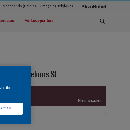
Nederlands (België)
Français (Belgique)
antie.be
Verkooppunten
agnatex Velours SF
vigation,
Z9.19.20
Kleur wijzigen
ect All
1 L