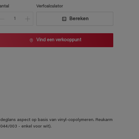
1 L
antal
Verfcalculator
2,5 L
Bereken
5 L
10 L
Vind een verkooppunt
ijdeglans aspect op basis van vinyl-copolymeren. Reukarm
044/003 - enkel voor wit).