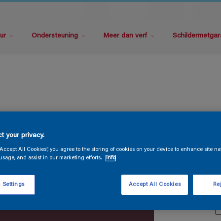
ur
Ondersteuning
Meer dan verf
Schildermetgar
M
t your privacy.
“Accept All Cookies”, you agree to the storing of cookies on your device to enhance site na
usage, and assist in our marketing efforts.
Info
 Settings
Accept All Cookies
Rej