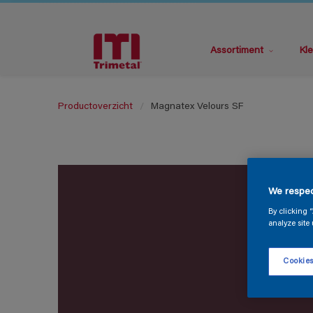
Assortiment
Kle
Productoverzicht
Magnatex Velours SF
We respec
By clicking 
analyze site 
Cookies