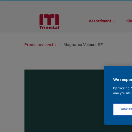
Assortiment
Kle
Productoverzicht
Magnatex Velours SF
We respec
By clicking 
analyze site 
Cookies