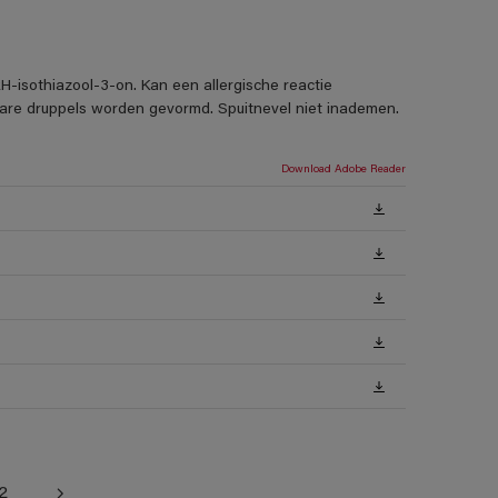
H-isothiazool-3-on. Kan een allergische reactie
rbare druppels worden gevormd. Spuitnevel niet inademen.
Download Adobe Reader
2