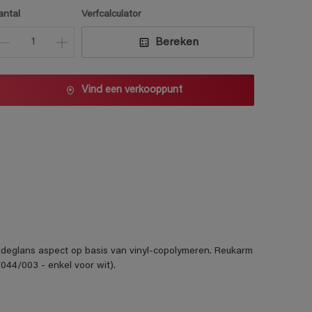
1 L
antal
Verfcalculator
2,5 L
Bereken
5 L
10 L
Vind een verkooppunt
ijdeglans aspect op basis van vinyl-copolymeren. Reukarm
044/003 - enkel voor wit).