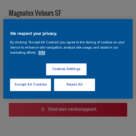
Magnatex Velours SF
L0.03.71
We respect your privacy.
Kleur wijzigen
By clicking “Accept All Cookies”, you agree to the storing of cookies on your
device to enhance site navigation, analyze site usage, and assist in our
marketing efforts.
Info
1 L
Cookies Settings
1 L
Aantal
Verfcalculator
2,5 L
Accept All Cookies
Reject All
Bereken
5 L
10 L
Vind een verkooppunt