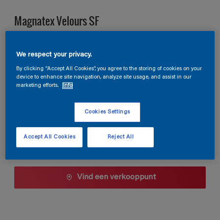
Magnatex Velours SF
NN.02.87
We respect your privacy.
Kleur wijzigen
By clicking “Accept All Cookies”, you agree to the storing of cookies on your
device to enhance site navigation, analyze site usage, and assist in our
marketing efforts.
Info
1 L
Cookies Settings
1 L
Aantal
Verfcalculator
2,5 L
Accept All Cookies
Reject All
Bereken
5 L
10 L
Vind een verkooppunt