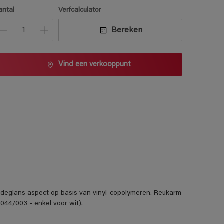
1 L
antal
Verfcalculator
2,5 L
Bereken
5 L
10 L
Vind een verkooppunt
ijdeglans aspect op basis van vinyl-copolymeren. Reukarm
044/003 - enkel voor wit).