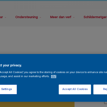
ur
Ondersteuning
Meer dan verf
Schildermetgar
M
t your privacy.
“Accept All Cookies”, you agree to the storing of cookies on your device to enhance site na
usage, and assist in our marketing efforts.
Info
 Settings
Accept All Cookies
Rej