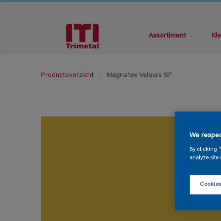
Assortiment
Kle
Productoverzicht
Magnatex Velours SF
We respec
By clicking 
analyze site 
Cookies