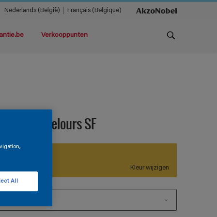
Nederlands (België)
Français (Belgique)
antie.be
Verkooppunten
agnatex Velours SF
vigation,
F7.52.70
Kleur wijzigen
ect All
1 L