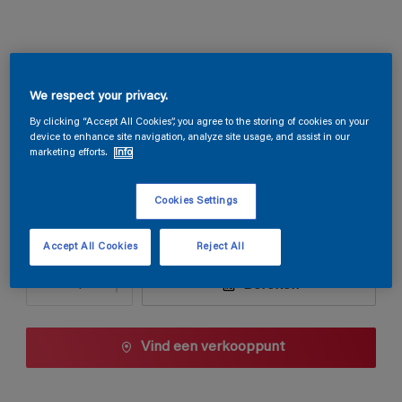
Magnatex Mat SF
We respect your privacy.
S9.39.41
By clicking “Accept All Cookies”, you agree to the storing of cookies on your
device to enhance site navigation, analyze site usage, and assist in our
Kleur wijzigen
marketing efforts.
Info
1 L
Cookies Settings
1 L
Accept All Cookies
Reject All
Aantal
Verfcalculator
2,5 L
Bereken
5 L
10 L
Vind een verkooppunt