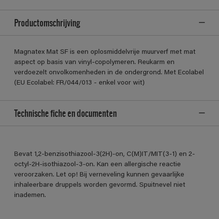
Productomschrijving
Magnatex Mat SF is een oplosmiddelvrije muurverf met mat
aspect op basis van vinyl-copolymeren. Reukarm en
verdoezelt onvolkomenheden in de ondergrond. Met Ecolabel
(EU Ecolabel: FR/044/013 - enkel voor wit)
Technische fiche en documenten
Bevat 1,2-benzisothiazool-3(2H)-on, C(M)IT/MIT(3-1) en 2-
octyl-2H-isothiazool-3-on. Kan een allergische reactie
veroorzaken. Let op! Bij verneveling kunnen gevaarlijke
inhaleerbare druppels worden gevormd. Spuitnevel niet
inademen.