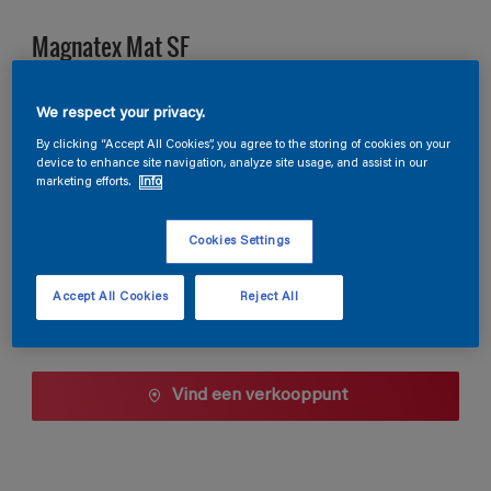
Magnatex Mat SF
We respect your privacy.
E9.04.85
Kleur wijzigen
By clicking “Accept All Cookies”, you agree to the storing of cookies on your
device to enhance site navigation, analyze site usage, and assist in our
marketing efforts.
Info
1 L
Cookies Settings
1 L
Aantal
Verfcalculator
2,5 L
Accept All Cookies
Reject All
Bereken
5 L
10 L
Vind een verkooppunt