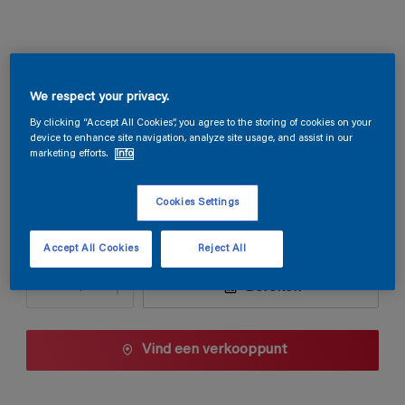
Magnatex Mat SF
We respect your privacy.
F6.41.70
By clicking “Accept All Cookies”, you agree to the storing of cookies on your
device to enhance site navigation, analyze site usage, and assist in our
Kleur wijzigen
marketing efforts.
Info
1 L
Cookies Settings
1 L
Accept All Cookies
Reject All
Aantal
Verfcalculator
2,5 L
Bereken
5 L
10 L
Vind een verkooppunt