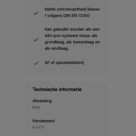
Natte schrobvastheid klasse
1 volgens DIN EN 13300
Kan gebruikt worden als een
één-pot-systeem m;a.w. als
grondlaag, als tussenlaag en
als eindlaag.
SF of oplosmiddelvrij
Technische informatie
Afwerking
Mat
Rendement
9 m²/l