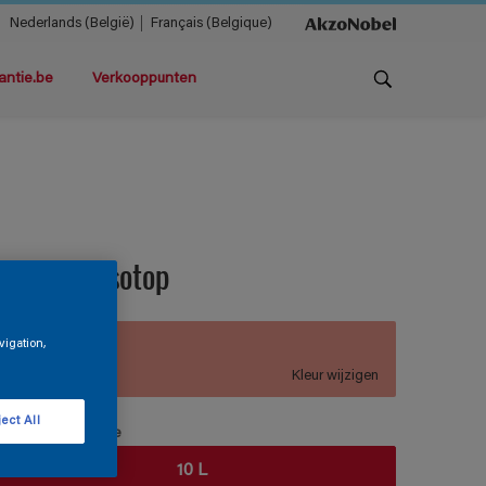
Nederlands (België)
Français (Belgique)
antie.be
Verkooppunten
agnatex Isotop
vigation,
C1.23.64
Kleur wijzigen
ect All
erpakkingsgrootte
10 L