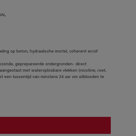
RAL
deling op beton, hydraulische mortel, coherent en/of
 gezonde, geprepareerde ondergronden- direct
angestast met wateroplosbare vlekken (nicotine, roet,
t een tussentijd van minstens 24 uur om uitbloeden te