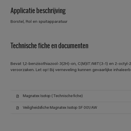
Applicatie beschrijving
Borstel, Rol en spuitapparatuur
Technische fiche en documenten
Bevat 1,2-benzisothiazool-3(2H)-on, C(M)IT/MIT(3-1) en 2-octyl-2
veroorzaken. Let op! Bij verneveling kunnen gevaarlijke inhalee
Magnatex Isotop (Technische fiche)
Veiligheidsfiche Magnatex Isotop SF 001/AW