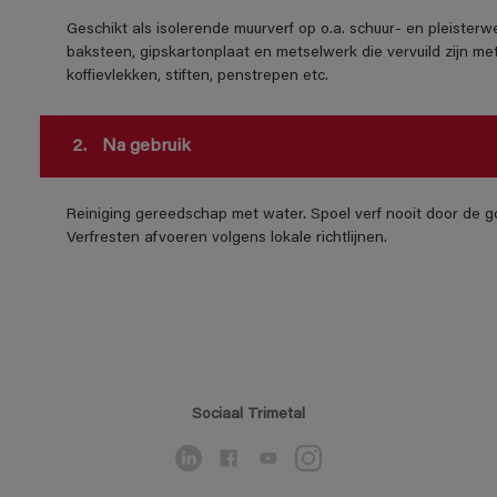
Geschikt als isolerende muurverf op o.a. schuur- en pleisterw
baksteen, gipskartonplaat en metselwerk die vervuild zijn met 
koffievlekken, stiften, penstrepen etc.
2.
Na gebruik
Reiniging gereedschap met water. Spoel verf nooit door de go
Verfresten afvoeren volgens lokale richtlijnen.
Sociaal Trimetal