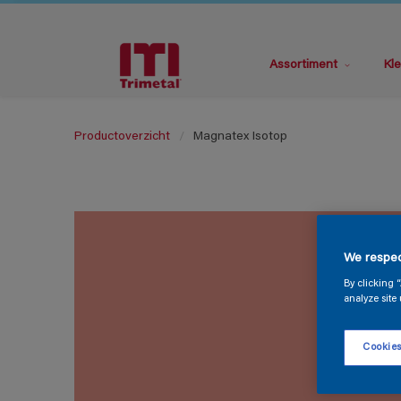
Assortiment
Kle
Productoverzicht
Magnatex Isotop
We respec
By clicking 
analyze site 
Cookies