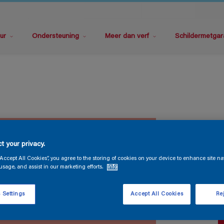
ur
Ondersteuning
Meer dan verf
Schildermetgar
M
t your privacy.
“Accept All Cookies”, you agree to the storing of cookies on your device to enhance site na
usage, and assist in our marketing efforts.
Info
 Settings
Accept All Cookies
Rej
V