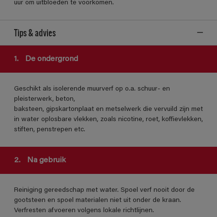
uur om uitbloeden te voorkomen.
Tips & advies
1.
De ondergrond
Geschikt als isolerende muurverf op o.a. schuur- en
pleisterwerk, beton,
baksteen, gipskartonplaat en metselwerk die vervuild zijn met
in water oplosbare vlekken, zoals nicotine, roet, koffievlekken,
stiften, penstrepen etc.
2.
Na gebruik
Reiniging gereedschap met water. Spoel verf nooit door de
gootsteen en spoel materialen niet uit onder de kraan.
Verfresten afvoeren volgens lokale richtlijnen.