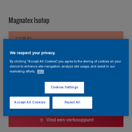
Magnatex Isotop
C7.26.67
Kleur wijzigen
We respect your privacy.
Verpakkingsgrootte
By clicking “Accept All Cookies”, you agree to the storing of cookies on your
device to enhance site navigation, analyze site usage, and assist in our
10 L
marketing efforts.
Info
Cookies Settings
Aantal
Verfcalculator
Bereken
Accept All Cookies
Reject All
Vind een verkooppunt