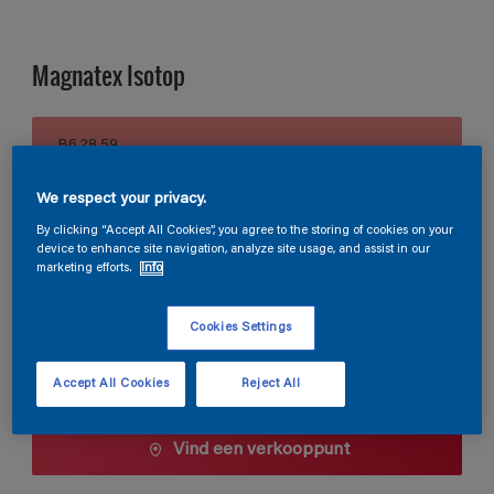
Magnatex Isotop
B6.28.59
Kleur wijzigen
We respect your privacy.
Verpakkingsgrootte
By clicking “Accept All Cookies”, you agree to the storing of cookies on your
device to enhance site navigation, analyze site usage, and assist in our
10 L
marketing efforts.
Info
Cookies Settings
Aantal
Verfcalculator
Bereken
Accept All Cookies
Reject All
Vind een verkooppunt