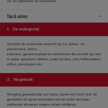
uur om uitbloeden te voorkomen.
Tips & advies
1.
De ondergrond
Geschikt als isolerende muurverf op o.a. schuur- en
pleisterwerk, beton,
baksteen, gipskartonplaat en metselwerk die vervuild zijn met
in water oplosbare vlekken, zoals nicotine, roet, koffievlekken,
stiften, penstrepen etc.
2.
Na gebruik
Reiniging gereedschap met water. Spoel verf nooit door de
gootsteen en spoel materialen niet uit onder de kraan.
Verfresten afvoeren volgens lokale richtlijnen.