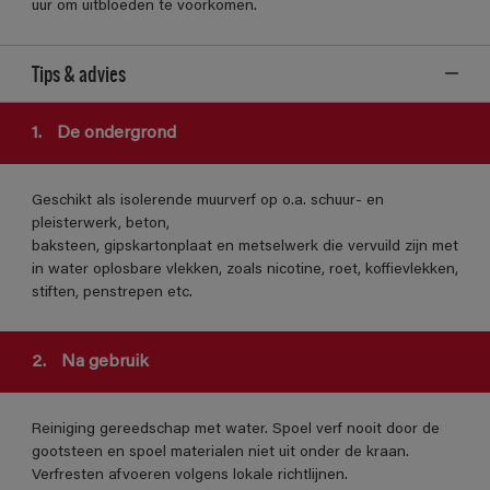
uur om uitbloeden te voorkomen.
Tips & advies
1.
De ondergrond
Geschikt als isolerende muurverf op o.a. schuur- en
pleisterwerk, beton,
baksteen, gipskartonplaat en metselwerk die vervuild zijn met
in water oplosbare vlekken, zoals nicotine, roet, koffievlekken,
stiften, penstrepen etc.
2.
Na gebruik
Reiniging gereedschap met water. Spoel verf nooit door de
gootsteen en spoel materialen niet uit onder de kraan.
Verfresten afvoeren volgens lokale richtlijnen.