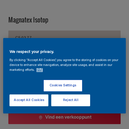
Magnatex Isotop
C5.03.77
Kleur wijzigen
We respect your privacy.
Verpakkingsgrootte
By clicking “Accept All Cookies”, you agree to the storing of cookies on your
device to enhance site navigation, analyze site usage, and assist in our
10 L
marketing efforts.
Info
Cookies Settings
Aantal
Verfcalculator
Bereken
Accept All Cookies
Reject All
Vind een verkooppunt