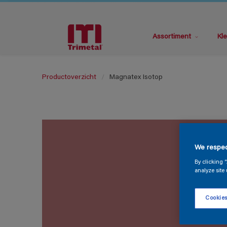
Assortiment
Kle
Productoverzicht
Magnatex Isotop
We respec
By clicking 
analyze site 
Cookies