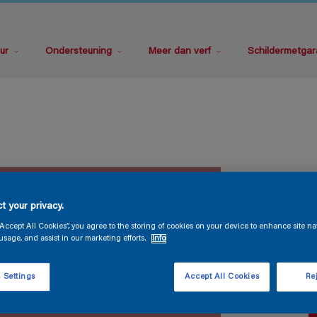
ur
Ondersteuning
Meer dan verf
Schildermetgar
M
t your privacy.
“Accept All Cookies”, you agree to the storing of cookies on your device to enhance site na
usage, and assist in our marketing efforts.
Info
 Settings
Accept All Cookies
Rej
V