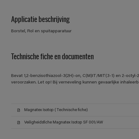
Applicatie beschrijving
Borstel, Rol en spuitapparatuur
Technische fiche en documenten
Bevat 1,2-benzisothiazool-3(2H)-on, C(M)IT/MIT(3-1) en 2-octyl-2
veroorzaken. Let op! Bij verneveling kunnen gevaarlijke inhalee
Magnatex Isotop (Technische fiche)
Veiligheidsfiche Magnatex Isotop SF 001/AW