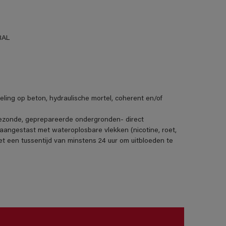
RAL
deling op beton, hydraulische mortel, coherent en/of
 gezonde, geprepareerde ondergronden- direct
angestast met wateroplosbare vlekken (nicotine, roet,
t een tussentijd van minstens 24 uur om uitbloeden te