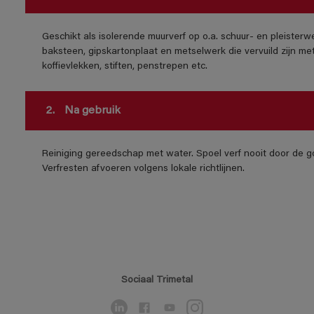
Geschikt als isolerende muurverf op o.a. schuur- en pleisterw
baksteen, gipskartonplaat en metselwerk die vervuild zijn met 
koffievlekken, stiften, penstrepen etc.
2.
Na gebruik
Reiniging gereedschap met water. Spoel verf nooit door de go
Verfresten afvoeren volgens lokale richtlijnen.
Sociaal Trimetal