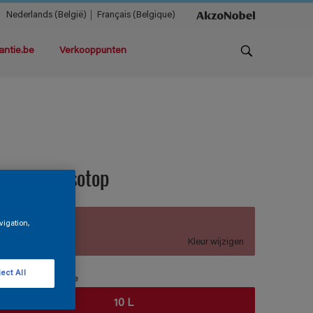
Nederlands (België)
Français (Belgique)
antie.be
Verkooppunten
agnatex Isotop
vigation,
B2.21.51
Kleur wijzigen
ect All
erpakkingsgrootte
10 L