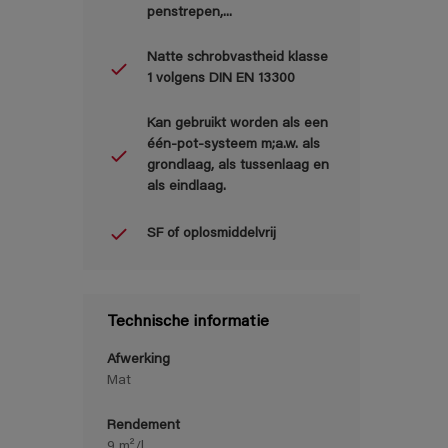
penstrepen,...
Natte schrobvastheid klasse
1 volgens DIN EN 13300
Kan gebruikt worden als een
één-pot-systeem m;a.w. als
grondlaag, als tussenlaag en
als eindlaag.
SF of oplosmiddelvrij
Technische informatie
Afwerking
Mat
Rendement
9 m²/l