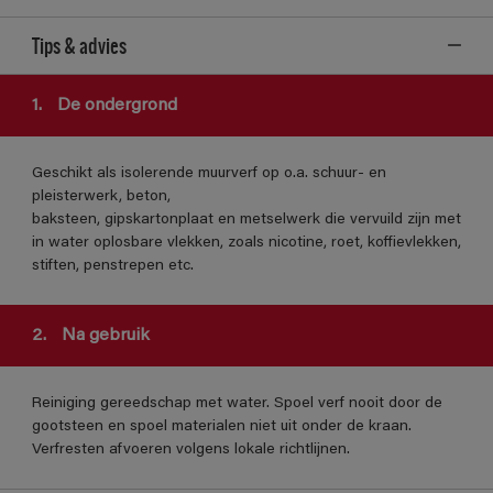
Tips & advies
1.
De ondergrond
Geschikt als isolerende muurverf op o.a. schuur- en
pleisterwerk, beton,
baksteen, gipskartonplaat en metselwerk die vervuild zijn met
in water oplosbare vlekken, zoals nicotine, roet, koffievlekken,
stiften, penstrepen etc.
2.
Na gebruik
Reiniging gereedschap met water. Spoel verf nooit door de
gootsteen en spoel materialen niet uit onder de kraan.
Verfresten afvoeren volgens lokale richtlijnen.