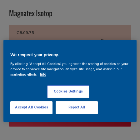
Magnatex Isotop
C8.09.75
Kleur wijzigen
We respect your privacy.
Verpakkingsgrootte
By clicking “Accept All Cookies”, you agree to the storing of cookies on your
10 L
device to enhance site navigation, analyze site usage, and assist in our
marketing efforts.
Info
Aantal
Verfcalculator
Cookies Settings
Bereken
Accept All Cookies
Reject All
Vind een verkooppunt