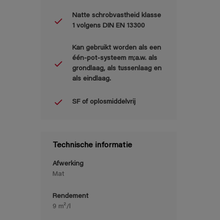
Natte schrobvastheid klasse
1 volgens DIN EN 13300
Kan gebruikt worden als een
één-pot-systeem m;a.w. als
grondlaag, als tussenlaag en
als eindlaag.
SF of oplosmiddelvrij
Technische informatie
Afwerking
Mat
Rendement
9 m²/l