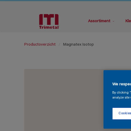
Assortiment
Kle
Productoverzicht
Magnatex Isotop
We respec
By clicking 
analyze site 
Cookies