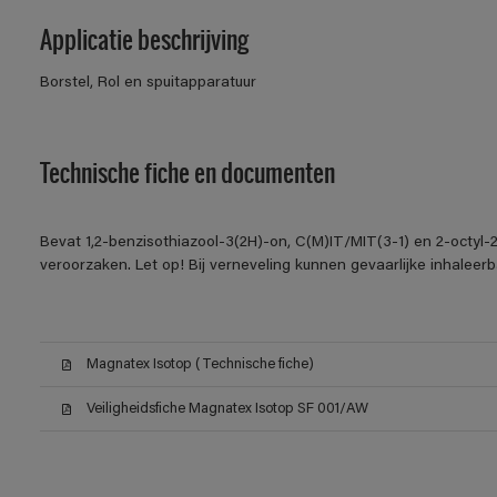
Applicatie beschrijving
Borstel, Rol en spuitapparatuur
Technische fiche en documenten
Bevat 1,2-benzisothiazool-3(2H)-on, C(M)IT/MIT(3-1) en 2-octyl-2
veroorzaken. Let op! Bij verneveling kunnen gevaarlijke inhalee
Magnatex Isotop (Technische fiche)
Veiligheidsfiche Magnatex Isotop SF 001/AW