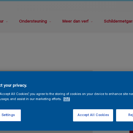
ur
Ondersteuning
Meer dan verf
Schildermetgar
M
t your privacy.
“Accept All Cookies”, you agree to the storing of cookies on your device to enhance site na
usage, and assist in our marketing efforts.
Info
 Settings
Accept All Cookies
Rej
V