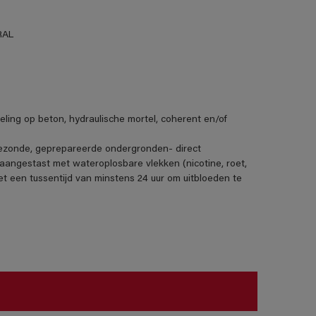
RAL
deling op beton, hydraulische mortel, coherent en/of
 gezonde, geprepareerde ondergronden- direct
angestast met wateroplosbare vlekken (nicotine, roet,
t een tussentijd van minstens 24 uur om uitbloeden te