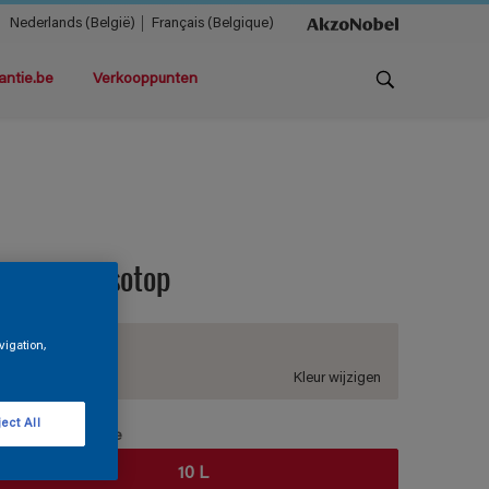
Nederlands (België)
Français (Belgique)
antie.be
Verkooppunten
agnatex Isotop
vigation,
BN.01.86
Kleur wijzigen
ect All
erpakkingsgrootte
10 L