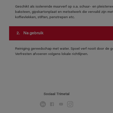
Geschikt als isolerende muurverf op o.a. schuur- en pleisterw
baksteen, gipskartonplaat en metselwerk die vervuild zijn met 
koffievlekken, stiften, penstrepen etc.
2.
Na gebruik
Reiniging gereedschap met water. Spoel verf nooit door de go
Verfresten afvoeren volgens lokale richtlijnen.
Sociaal Trimetal