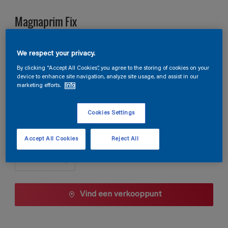
Magnaprim Fix
We respect your privacy.
TDG3-035
Kleur wijzigen
By clicking “Accept All Cookies”, you agree to the storing of cookies on your
device to enhance site navigation, analyze site usage, and assist in our
marketing efforts.
Info
Verpakkingsgrootte
1 L
5 L
10 L
Cookies Settings
Aantal
Accept All Cookies
Reject All
Vind een verkooppunt