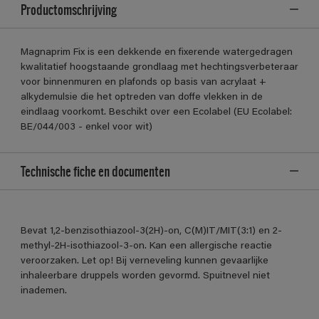
Productomschrijving
Magnaprim Fix is een dekkende en fixerende watergedragen
kwalitatief hoogstaande grondlaag met hechtingsverbeteraar
voor binnenmuren en plafonds op basis van acrylaat +
alkydemulsie die het optreden van doffe vlekken in de
eindlaag voorkomt. Beschikt over een Ecolabel (EU Ecolabel:
BE/044/003 - enkel voor wit)
Technische fiche en documenten
Bevat 1,2-benzisothiazool-3(2H)-on, C(M)IT/MIT(3:1) en 2-
methyl-2H-isothiazool-3-on. Kan een allergische reactie
veroorzaken. Let op! Bij verneveling kunnen gevaarlijke
inhaleerbare druppels worden gevormd. Spuitnevel niet
inademen.