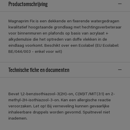
Productomschrijving
Magnaprim Fix is een dekkende en fixerende watergedragen
kwalitatief hoogstaande grondlaag met hechtingsverbeteraar
voor binnenmuren en plafonds op basis van acrylaat +
alkydemulsie die het optreden van doffe vlekken in de
eindlaag voorkomt. Beschikt over een Ecolabel (EU Ecolabel:
BE/044/003 - enkel voor wit)
Technische fiche en documenten
Bevat 1,2-benzisothiazool-3(2H)-on, C(M)IT/MIT(3:1) en 2-
methyl-2H-isothiazool-3-on. Kan een allergische reactie
veroorzaken. Let op! Bij verneveling kunnen gevaarlijke
inhaleerbare druppels worden gevormd. Spuitnevel niet
inademen.