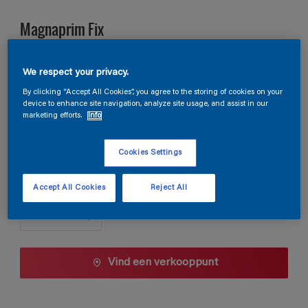
Magnaprim Fix
We respect your privacy.
T2.32.24
Kleur wijzigen
By clicking “Accept All Cookies”, you agree to the storing of cookies on your
device to enhance site navigation, analyze site usage, and assist in our
marketing efforts.
Info
Verpakkingsgrootte
1 L
5 L
10 L
Cookies Settings
Aantal
Accept All Cookies
Reject All
Vind een verkooppunt