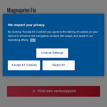
Magnaprim Fix
We respect your privacy.
C6.12.63
Kleur wijzigen
By clicking “Accept All Cookies”, you agree to the storing of cookies on your
device to enhance site navigation, analyze site usage, and assist in our
marketing efforts.
Info
Verpakkingsgrootte
1 L
5 L
10 L
Cookies Settings
Aantal
Accept All Cookies
Reject All
Vind een verkooppunt