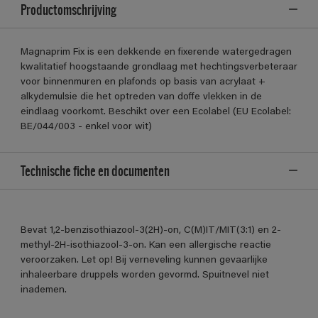
Productomschrijving
Magnaprim Fix is een dekkende en fixerende watergedragen
kwalitatief hoogstaande grondlaag met hechtingsverbeteraar
voor binnenmuren en plafonds op basis van acrylaat +
alkydemulsie die het optreden van doffe vlekken in de
eindlaag voorkomt. Beschikt over een Ecolabel (EU Ecolabel:
BE/044/003 - enkel voor wit)
Technische fiche en documenten
Bevat 1,2-benzisothiazool-3(2H)-on, C(M)IT/MIT(3:1) en 2-
methyl-2H-isothiazool-3-on. Kan een allergische reactie
veroorzaken. Let op! Bij verneveling kunnen gevaarlijke
inhaleerbare druppels worden gevormd. Spuitnevel niet
inademen.