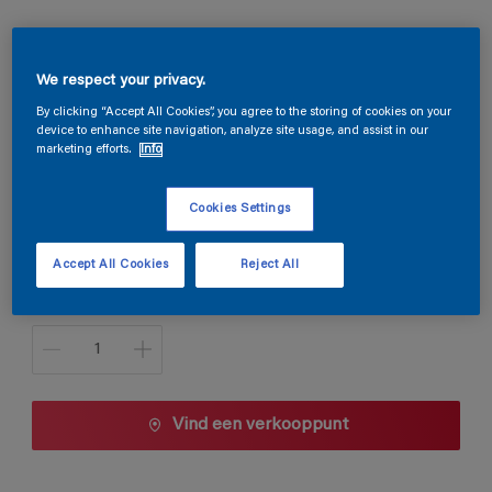
Magnacryl Velours
We respect your privacy.
By clicking “Accept All Cookies”, you agree to the storing of cookies on your
device to enhance site navigation, analyze site usage, and assist in our
S2.12.75
marketing efforts.
Info
Kleur wijzigen
Cookies Settings
1 L
Accept All Cookies
Reject All
1 L
Aantal
2,5 L
5 L
10 L
Vind een verkooppunt