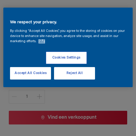
Magnacryl Velours
We respect your privacy.
By clicking “Accept All Cookies”, you agree to the storing of cookies on your
device to enhance site navigation, analyze site usage, and assist in our
D5.18.76
marketing efforts.
Info
Kleur wijzigen
Cookies Settings
1 L
Accept All Cookies
Reject All
1 L
Aantal
2,5 L
5 L
10 L
Vind een verkooppunt