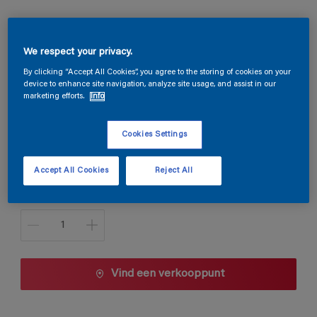
Magnacryl Velours
We respect your privacy.
By clicking “Accept All Cookies”, you agree to the storing of cookies on your
device to enhance site navigation, analyze site usage, and assist in our
E7.11.83
marketing efforts.
Info
Kleur wijzigen
Cookies Settings
1 L
Accept All Cookies
Reject All
1 L
Aantal
2,5 L
5 L
10 L
Vind een verkooppunt