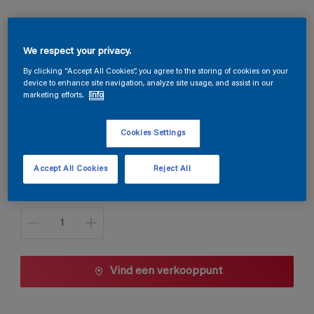
Magnacryl Velours
We respect your privacy.
By clicking “Accept All Cookies”, you agree to the storing of cookies on your
device to enhance site navigation, analyze site usage, and assist in our
LN.02.37
marketing efforts.
Info
Kleur wijzigen
Cookies Settings
1 L
Accept All Cookies
Reject All
1 L
Aantal
2,5 L
5 L
10 L
Vind een verkooppunt