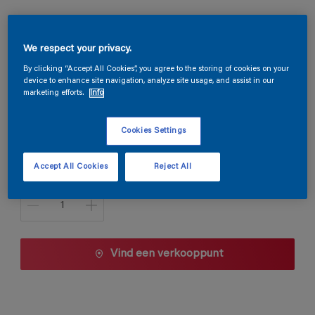
Magnacryl Velours
We respect your privacy.
By clicking “Accept All Cookies”, you agree to the storing of cookies on your
A8.15.50
device to enhance site navigation, analyze site usage, and assist in our
Kleur wijzigen
marketing efforts.
Info
Cookies Settings
1 L
1 L
Accept All Cookies
Reject All
Aantal
2,5 L
5 L
10 L
Vind een verkooppunt