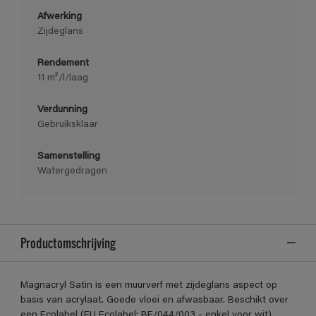
Afwerking
Zijdeglans
Rendement
11 m²/l/laag
Verdunning
Gebruiksklaar
Samenstelling
Watergedragen
Productomschrijving
Magnacryl Satin is een muurverf met zijdeglans aspect op
basis van acrylaat. Goede vloei en afwasbaar. Beschikt over
een Ecolabel (EU Ecolabel: BE/044/003 - enkel voor wit)