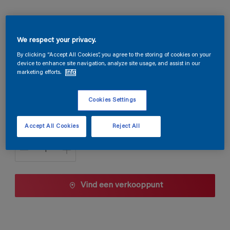
Magnacryl Satin
We respect your privacy.
TDG3-137
By clicking “Accept All Cookies”, you agree to the storing of cookies on your
device to enhance site navigation, analyze site usage, and assist in our
Kleur wijzigen
marketing efforts.
Info
1 L
Cookies Settings
1 L
Accept All Cookies
Reject All
Aantal
2,5 L
5 L
10 L
Vind een verkooppunt