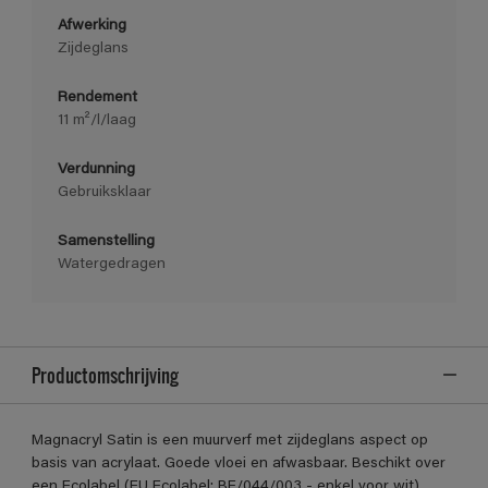
Afwerking
Zijdeglans
Rendement
11 m²/l/laag
Verdunning
Gebruiksklaar
Samenstelling
Watergedragen
Productomschrijving
Magnacryl Satin is een muurverf met zijdeglans aspect op
basis van acrylaat. Goede vloei en afwasbaar. Beschikt over
een Ecolabel (EU Ecolabel: BE/044/003 - enkel voor wit)