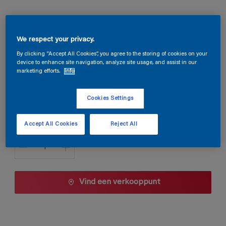
Magnacryl Satin
We respect your privacy.
TDG3-016
By clicking “Accept All Cookies”, you agree to the storing of cookies on your
device to enhance site navigation, analyze site usage, and assist in our
Kleur wijzigen
marketing efforts.
Info
1 L
Cookies Settings
1 L
Accept All Cookies
Reject All
Aantal
2,5 L
5 L
10 L
Vind een verkooppunt