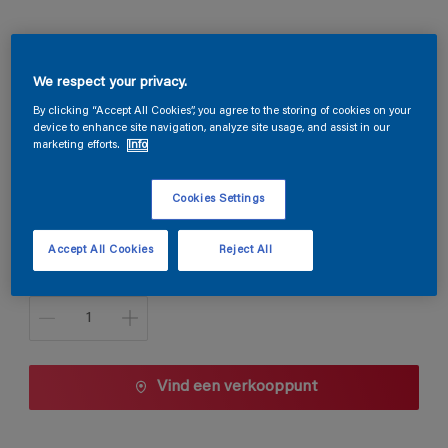
Magnacryl Satin
We respect your privacy.
By clicking “Accept All Cookies”, you agree to the storing of cookies on your
device to enhance site navigation, analyze site usage, and assist in our
V2.10.75
marketing efforts.
Info
Kleur wijzigen
Cookies Settings
1 L
Accept All Cookies
Reject All
1 L
Aantal
2,5 L
5 L
10 L
Vind een verkooppunt