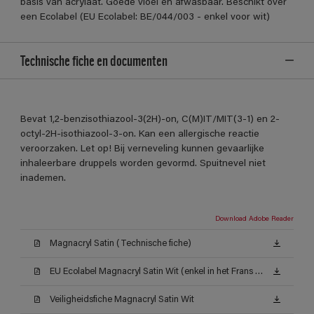
basis van acrylaat. Goede vloei en afwasbaar. Beschikt over
een Ecolabel (EU Ecolabel: BE/044/003 - enkel voor wit)
Technische fiche en documenten
Bevat 1,2-benzisothiazool-3(2H)-on, C(M)IT/MIT(3-1) en 2-
octyl-2H-isothiazool-3-on. Kan een allergische reactie
veroorzaken. Let op! Bij verneveling kunnen gevaarlijke
inhaleerbare druppels worden gevormd. Spuitnevel niet
inademen.
Download Adobe Reader
Magnacryl Satin (Technische fiche)
EU Ecolabel Magnacryl Satin Wit (enkel in het Frans beschikbaar)
Veiligheidsfiche Magnacryl Satin Wit