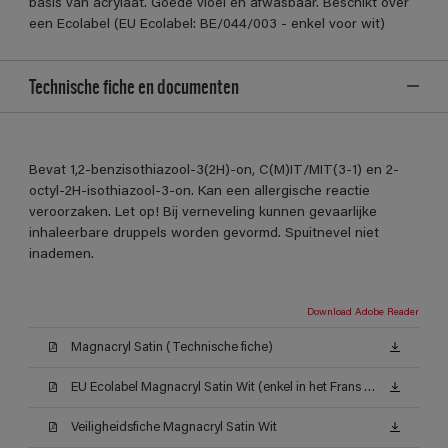
basis van acrylaat. Goede vloei en afwasbaar. Beschikt over
een Ecolabel (EU Ecolabel: BE/044/003 - enkel voor wit)
Technische fiche en documenten
Bevat 1,2-benzisothiazool-3(2H)-on, C(M)IT/MIT(3-1) en 2-
octyl-2H-isothiazool-3-on. Kan een allergische reactie
veroorzaken. Let op! Bij verneveling kunnen gevaarlijke
inhaleerbare druppels worden gevormd. Spuitnevel niet
inademen.
Download Adobe Reader
Magnacryl Satin (Technische fiche)
EU Ecolabel Magnacryl Satin Wit (enkel in het Frans beschikbaar)
Veiligheidsfiche Magnacryl Satin Wit