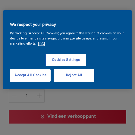
Magnacryl Satin
We respect your privacy.
By clicking “Accept All Cookies”, you agree to the storing of cookies on your
device to enhance site navigation, analyze site usage, and assist in our
D6.12.81
marketing efforts.
Info
Kleur wijzigen
Cookies Settings
1 L
Accept All Cookies
Reject All
1 L
Aantal
2,5 L
5 L
10 L
Vind een verkooppunt