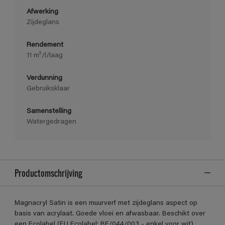
Afwerking
Zijdeglans
Rendement
11 m²/l/laag
Verdunning
Gebruiksklaar
Samenstelling
Watergedragen
Productomschrijving
Magnacryl Satin is een muurverf met zijdeglans aspect op
basis van acrylaat. Goede vloei en afwasbaar. Beschikt over
een Ecolabel (EU Ecolabel: BE/044/003 - enkel voor wit)