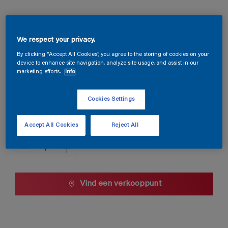
Magnacryl Satin
We respect your privacy.
E9.04.85
By clicking “Accept All Cookies”, you agree to the storing of cookies on your
device to enhance site navigation, analyze site usage, and assist in our
Kleur wijzigen
marketing efforts.
Info
1 L
Cookies Settings
1 L
Accept All Cookies
Reject All
Aantal
2,5 L
5 L
10 L
Vind een verkooppunt