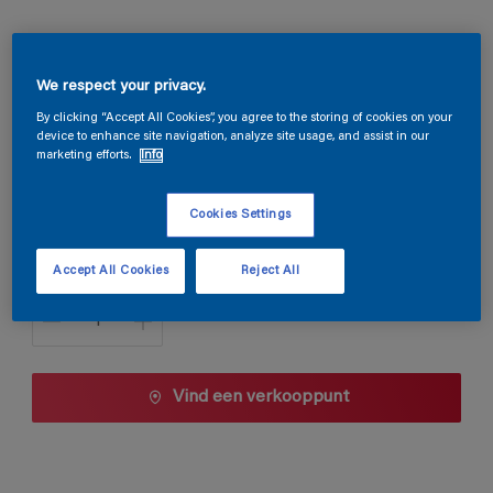
Magnacryl Satin
We respect your privacy.
Q9.22.53
By clicking “Accept All Cookies”, you agree to the storing of cookies on your
device to enhance site navigation, analyze site usage, and assist in our
Kleur wijzigen
marketing efforts.
Info
1 L
Cookies Settings
1 L
Accept All Cookies
Reject All
Aantal
2,5 L
5 L
10 L
Vind een verkooppunt