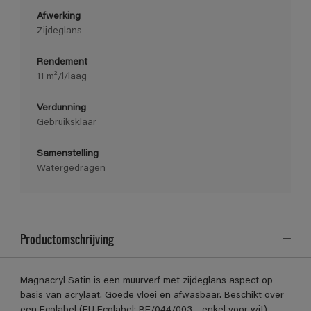
Afwerking
Zijdeglans
Rendement
11 m²/l/laag
Verdunning
Gebruiksklaar
Samenstelling
Watergedragen
Productomschrijving
Magnacryl Satin is een muurverf met zijdeglans aspect op
basis van acrylaat. Goede vloei en afwasbaar. Beschikt over
een Ecolabel (EU Ecolabel: BE/044/003 - enkel voor wit)