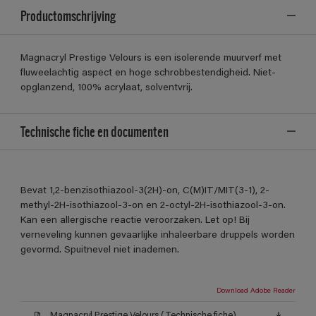
Productomschrijving
Magnacryl Prestige Velours is een isolerende muurverf met
fluweelachtig aspect en hoge schrobbestendigheid. Niet-
opglanzend, 100% acrylaat, solventvrij.
Technische fiche en documenten
Bevat 1,2-benzisothiazool-3(2H)-on, C(M)IT/MIT(3-1), 2-
methyl-2H-isothiazool-3-on en 2-octyl-2H-isothiazool-3-on.
Kan een allergische reactie veroorzaken. Let op! Bij
verneveling kunnen gevaarlijke inhaleerbare druppels worden
gevormd. Spuitnevel niet inademen.
Download Adobe Reader
Magnacryl Prestige Velours (Technische fiche)