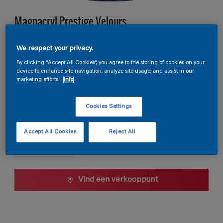
Magnacryl Prestige Velours
We respect your privacy.
TDG3-160
By clicking “Accept All Cookies”, you agree to the storing of cookies on your
Kleur wijzigen
device to enhance site navigation, analyze site usage, and assist in our
marketing efforts.
Info
1 L
Cookies Settings
1 L
Aantal
Accept All Cookies
Reject All
2,5 L
5 L
10 L
Vind een verkooppunt