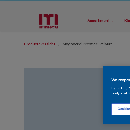
Assortiment
Kle
Productoverzicht
Magnacryl Prestige Velours
We respec
By clicking 
analyze site 
Cookies