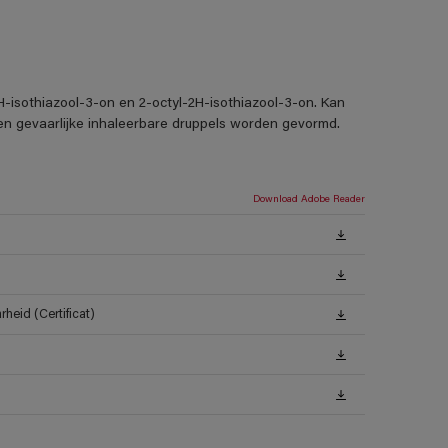
H-isothiazool-3-on en 2-octyl-2H-isothiazool-3-on. Kan
nen gevaarlijke inhaleerbare druppels worden gevormd.
Download Adobe Reader
heid (Certificat)