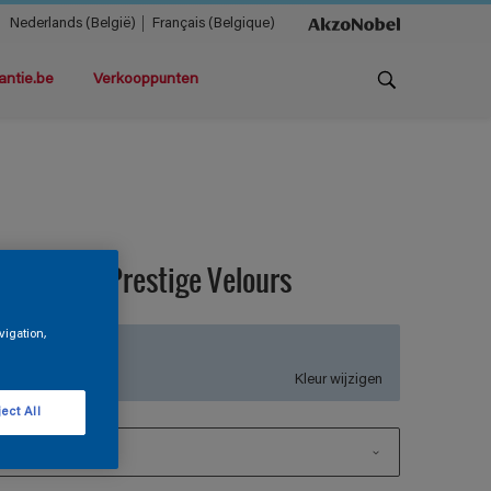
Nederlands (België)
Français (Belgique)
antie.be
Verkooppunten
agnacryl Prestige Velours
vigation,
TDG3-139
Kleur wijzigen
ect All
1 L