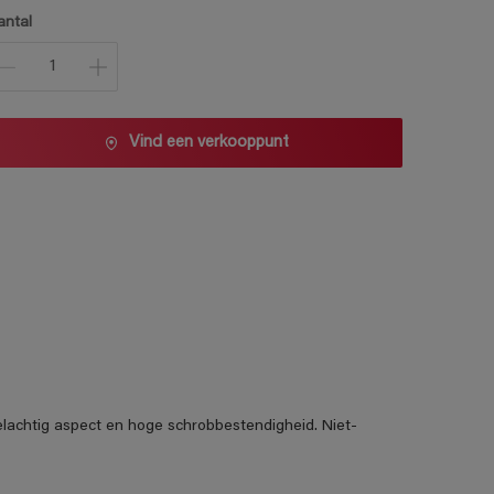
1 L
antal
2,5 L
5 L
10 L
Vind een verkooppunt
elachtig aspect en hoge schrobbestendigheid. Niet-