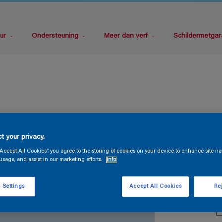
ur
Ondersteuning
Meer dan verf
Schildermetgar
M
t your privacy.
“Accept All Cookies”, you agree to the storing of cookies on your device to enhance site na
usage, and assist in our marketing efforts.
Info
 Settings
Accept All Cookies
Rej