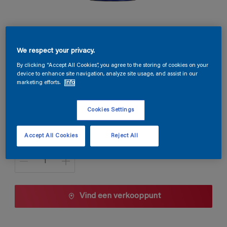
Magnacryl Prestige Velours
We respect your privacy.
By clicking “Accept All Cookies”, you agree to the storing of cookies on your
TDG3-138
device to enhance site navigation, analyze site usage, and assist in our
Kleur wijzigen
marketing efforts.
Info
Cookies Settings
1 L
1 L
Accept All Cookies
Reject All
Aantal
2,5 L
5 L
10 L
Vind een verkooppunt