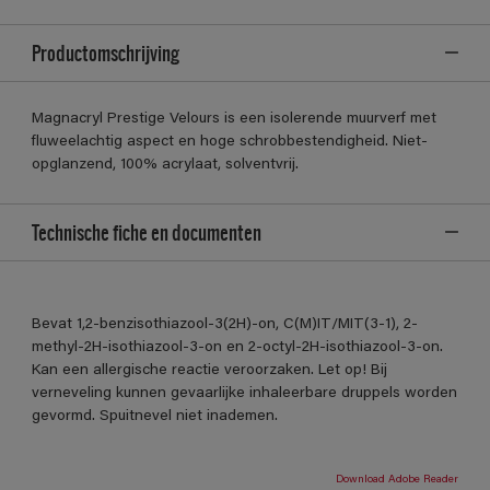
Productomschrijving
Magnacryl Prestige Velours is een isolerende muurverf met
fluweelachtig aspect en hoge schrobbestendigheid. Niet-
opglanzend, 100% acrylaat, solventvrij.
Technische fiche en documenten
Bevat 1,2-benzisothiazool-3(2H)-on, C(M)IT/MIT(3-1), 2-
methyl-2H-isothiazool-3-on en 2-octyl-2H-isothiazool-3-on.
Kan een allergische reactie veroorzaken. Let op! Bij
verneveling kunnen gevaarlijke inhaleerbare druppels worden
gevormd. Spuitnevel niet inademen.
Download Adobe Reader