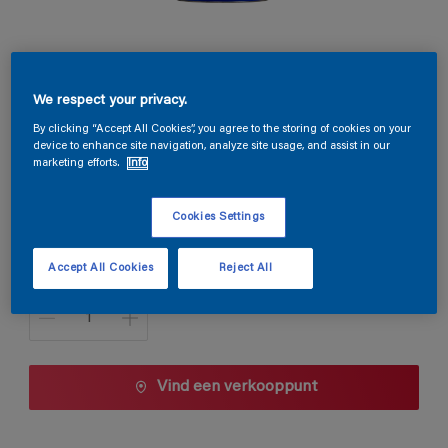
Magnacryl Prestige Velours
We respect your privacy.
By clicking “Accept All Cookies”, you agree to the storing of cookies on your
TDG3-123
device to enhance site navigation, analyze site usage, and assist in our
Kleur wijzigen
marketing efforts.
Info
Cookies Settings
1 L
1 L
Accept All Cookies
Reject All
Aantal
2,5 L
5 L
10 L
Vind een verkooppunt