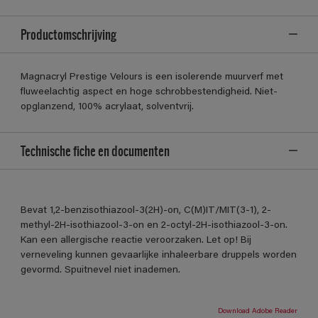
Productomschrijving
Magnacryl Prestige Velours is een isolerende muurverf met
fluweelachtig aspect en hoge schrobbestendigheid. Niet-
opglanzend, 100% acrylaat, solventvrij.
Technische fiche en documenten
Bevat 1,2-benzisothiazool-3(2H)-on, C(M)IT/MIT(3-1), 2-
methyl-2H-isothiazool-3-on en 2-octyl-2H-isothiazool-3-on.
Kan een allergische reactie veroorzaken. Let op! Bij
verneveling kunnen gevaarlijke inhaleerbare druppels worden
gevormd. Spuitnevel niet inademen.
Download Adobe Reader