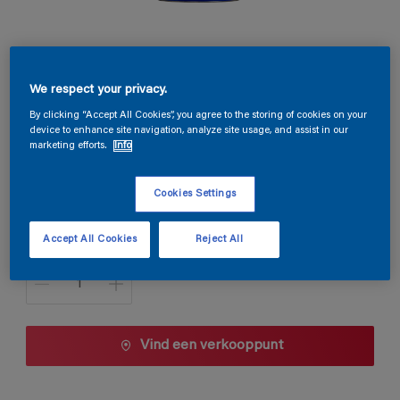
Magnacryl Prestige Velours
We respect your privacy.
By clicking “Accept All Cookies”, you agree to the storing of cookies on your
TDG3-092
device to enhance site navigation, analyze site usage, and assist in our
Kleur wijzigen
marketing efforts.
Info
Cookies Settings
1 L
1 L
Accept All Cookies
Reject All
Aantal
2,5 L
5 L
10 L
Vind een verkooppunt