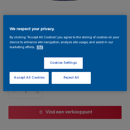
Magnacryl Prestige Velours
We respect your privacy.
By clicking “Accept All Cookies”, you agree to the storing of cookies on your
TDG3-072
device to enhance site navigation, analyze site usage, and assist in our
Kleur wijzigen
marketing efforts.
Info
Cookies Settings
1 L
1 L
Accept All Cookies
Reject All
Aantal
2,5 L
5 L
10 L
Vind een verkooppunt