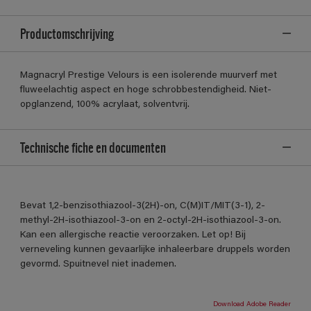
Productomschrijving
Magnacryl Prestige Velours is een isolerende muurverf met
fluweelachtig aspect en hoge schrobbestendigheid. Niet-
opglanzend, 100% acrylaat, solventvrij.
Technische fiche en documenten
Bevat 1,2-benzisothiazool-3(2H)-on, C(M)IT/MIT(3-1), 2-
methyl-2H-isothiazool-3-on en 2-octyl-2H-isothiazool-3-on.
Kan een allergische reactie veroorzaken. Let op! Bij
verneveling kunnen gevaarlijke inhaleerbare druppels worden
gevormd. Spuitnevel niet inademen.
Download Adobe Reader