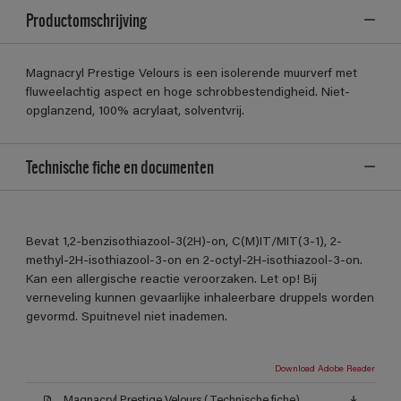
Productomschrijving
Magnacryl Prestige Velours is een isolerende muurverf met
fluweelachtig aspect en hoge schrobbestendigheid. Niet-
opglanzend, 100% acrylaat, solventvrij.
Technische fiche en documenten
Bevat 1,2-benzisothiazool-3(2H)-on, C(M)IT/MIT(3-1), 2-
methyl-2H-isothiazool-3-on en 2-octyl-2H-isothiazool-3-on.
Kan een allergische reactie veroorzaken. Let op! Bij
verneveling kunnen gevaarlijke inhaleerbare druppels worden
gevormd. Spuitnevel niet inademen.
Download Adobe Reader
Magnacryl Prestige Velours (Technische fiche)