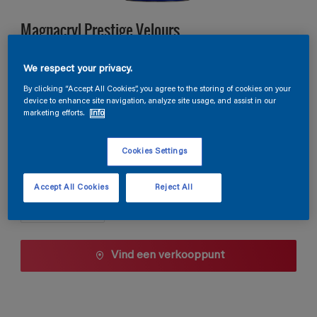
Magnacryl Prestige Velours
We respect your privacy.
TDG3-069
By clicking “Accept All Cookies”, you agree to the storing of cookies on your
Kleur wijzigen
device to enhance site navigation, analyze site usage, and assist in our
marketing efforts.
Info
1 L
Cookies Settings
1 L
Aantal
Accept All Cookies
Reject All
2,5 L
5 L
10 L
Vind een verkooppunt