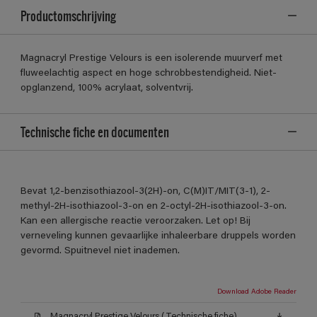
Productomschrijving
Magnacryl Prestige Velours is een isolerende muurverf met
fluweelachtig aspect en hoge schrobbestendigheid. Niet-
opglanzend, 100% acrylaat, solventvrij.
Technische fiche en documenten
Bevat 1,2-benzisothiazool-3(2H)-on, C(M)IT/MIT(3-1), 2-
methyl-2H-isothiazool-3-on en 2-octyl-2H-isothiazool-3-on.
Kan een allergische reactie veroorzaken. Let op! Bij
verneveling kunnen gevaarlijke inhaleerbare druppels worden
gevormd. Spuitnevel niet inademen.
Download Adobe Reader
Magnacryl Prestige Velours (Technische fiche)