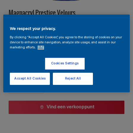
Magnacryl Prestige Velours
We respect your privacy.
TDG3-067
By clicking “Accept All Cookies”, you agree to the storing of cookies on your
Kleur wijzigen
device to enhance site navigation, analyze site usage, and assist in our
marketing efforts.
Info
1 L
Cookies Settings
1 L
Aantal
Accept All Cookies
Reject All
2,5 L
5 L
10 L
Vind een verkooppunt