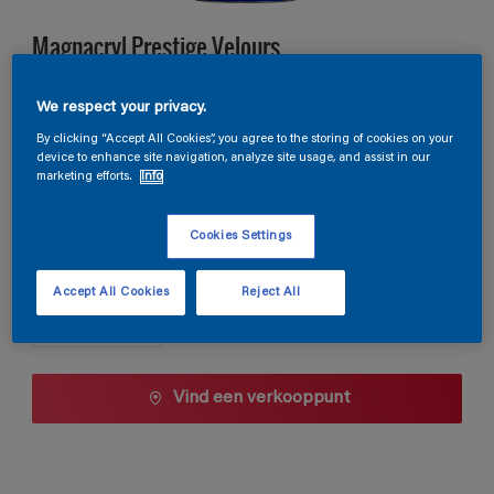
Magnacryl Prestige Velours
We respect your privacy.
TDG3-066
By clicking “Accept All Cookies”, you agree to the storing of cookies on your
Kleur wijzigen
device to enhance site navigation, analyze site usage, and assist in our
marketing efforts.
Info
1 L
Cookies Settings
1 L
Aantal
Accept All Cookies
Reject All
2,5 L
5 L
10 L
Vind een verkooppunt