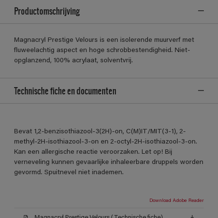
Productomschrijving
Magnacryl Prestige Velours is een isolerende muurverf met
fluweelachtig aspect en hoge schrobbestendigheid. Niet-
opglanzend, 100% acrylaat, solventvrij.
Technische fiche en documenten
Bevat 1,2-benzisothiazool-3(2H)-on, C(M)IT/MIT(3-1), 2-
methyl-2H-isothiazool-3-on en 2-octyl-2H-isothiazool-3-on.
Kan een allergische reactie veroorzaken. Let op! Bij
verneveling kunnen gevaarlijke inhaleerbare druppels worden
gevormd. Spuitnevel niet inademen.
Download Adobe Reader
Magnacryl Prestige Velours (Technische fiche)