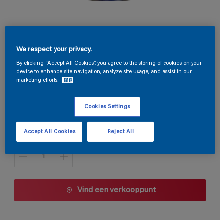
Magnacryl Prestige Velours
We respect your privacy.
By clicking “Accept All Cookies”, you agree to the storing of cookies on your
TDG3-055
device to enhance site navigation, analyze site usage, and assist in our
Kleur wijzigen
marketing efforts.
Info
Cookies Settings
1 L
1 L
Accept All Cookies
Reject All
Aantal
2,5 L
5 L
10 L
Vind een verkooppunt