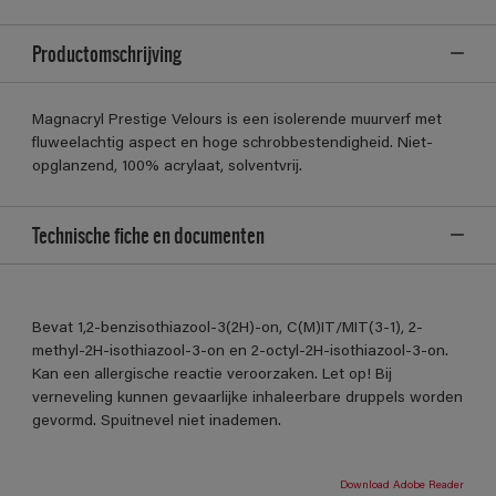
Productomschrijving
Magnacryl Prestige Velours is een isolerende muurverf met
fluweelachtig aspect en hoge schrobbestendigheid. Niet-
opglanzend, 100% acrylaat, solventvrij.
Technische fiche en documenten
Bevat 1,2-benzisothiazool-3(2H)-on, C(M)IT/MIT(3-1), 2-
methyl-2H-isothiazool-3-on en 2-octyl-2H-isothiazool-3-on.
Kan een allergische reactie veroorzaken. Let op! Bij
verneveling kunnen gevaarlijke inhaleerbare druppels worden
gevormd. Spuitnevel niet inademen.
Download Adobe Reader