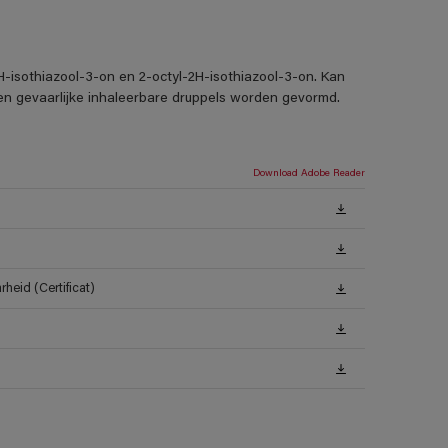
H-isothiazool-3-on en 2-octyl-2H-isothiazool-3-on. Kan
nen gevaarlijke inhaleerbare druppels worden gevormd.
Download Adobe Reader
heid (Certificat)