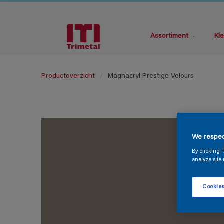
Assortiment
Kle
Productoverzicht
Magnacryl Prestige Velours
We respec
By clicking 
analyze site 
Cookies