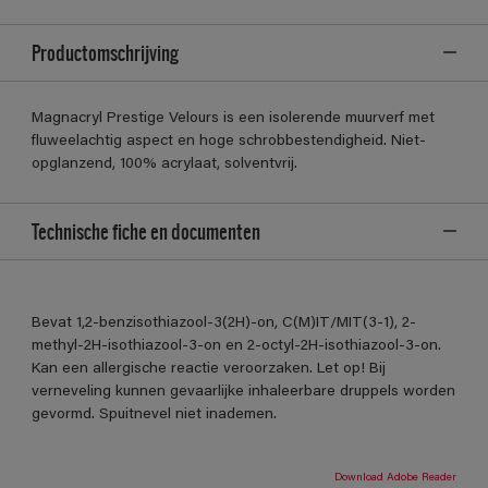
Productomschrijving
Magnacryl Prestige Velours is een isolerende muurverf met
fluweelachtig aspect en hoge schrobbestendigheid. Niet-
opglanzend, 100% acrylaat, solventvrij.
Technische fiche en documenten
Bevat 1,2-benzisothiazool-3(2H)-on, C(M)IT/MIT(3-1), 2-
methyl-2H-isothiazool-3-on en 2-octyl-2H-isothiazool-3-on.
Kan een allergische reactie veroorzaken. Let op! Bij
verneveling kunnen gevaarlijke inhaleerbare druppels worden
gevormd. Spuitnevel niet inademen.
Download Adobe Reader