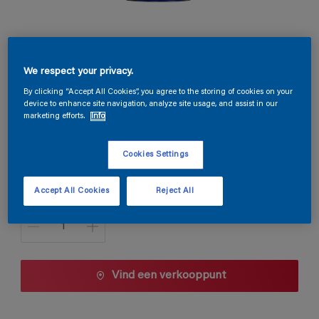
Magnacryl Prestige Velours
We respect your privacy.
By clicking “Accept All Cookies”, you agree to the storing of cookies on your
TDG3-019
device to enhance site navigation, analyze site usage, and assist in our
Kleur wijzigen
marketing efforts.
Info
Cookies Settings
1 L
1 L
Accept All Cookies
Reject All
Aantal
2,5 L
5 L
10 L
Vind een verkooppunt